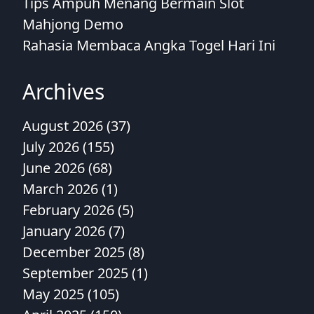
Tips Ampuh Menang Bermain Slot
Mahjong Demo
Rahasia Membaca Angka Togel Hari Ini
Archives
August 2026
(37)
July 2026
(155)
June 2026
(68)
March 2026
(1)
February 2026
(5)
January 2026
(7)
December 2025
(8)
September 2025
(1)
May 2025
(105)