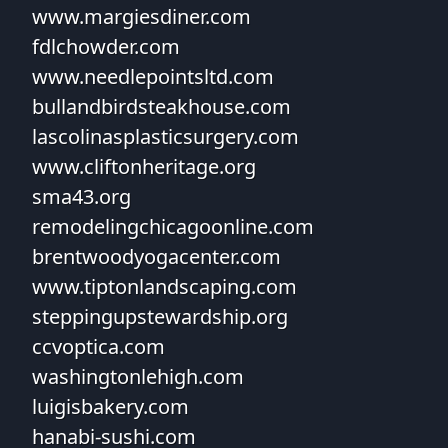
www.margiesdiner.com
fdlchowder.com
www.needlepointsltd.com
bullandbirdsteakhouse.com
lascolinasplasticsurgery.com
www.cliftonheritage.org
sma43.org
remodelingchicagoonline.com
brentwoodyogacenter.com
www.tiptonlandscaping.com
steppingupstewardship.org
ccvoptica.com
washingtonlehigh.com
luigisbakery.com
hanabi-sushi.com