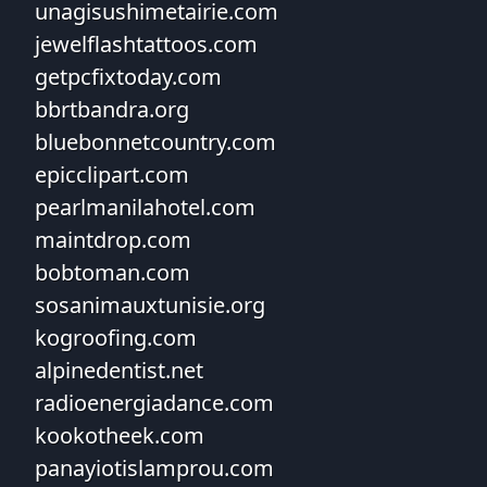
unagisushimetairie.com
jewelflashtattoos.com
getpcfixtoday.com
bbrtbandra.org
bluebonnetcountry.com
epicclipart.com
pearlmanilahotel.com
maintdrop.com
bobtoman.com
sosanimauxtunisie.org
kogroofing.com
alpinedentist.net
radioenergiadance.com
kookotheek.com
panayiotislamprou.com