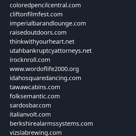
coloredpencilcentral.com
cliftonfilmfest.com
imperialbarandlounge.com
raisedoutdoors.com
thinkwithyourheart.net
utahbankruptcyattorneys.net
irocknroll.com
www.wordoflife2000.org
idahosquaredancing.com
tawawcabins.com
folksemantic.com
sardosbar.com
italianvolt.com
berkshirealarmssystems.com
vizslabrewing.com