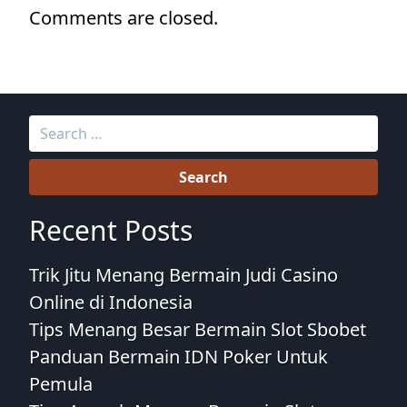
Comments are closed.
Search
for:
Recent Posts
Trik Jitu Menang Bermain Judi Casino
Online di Indonesia
Tips Menang Besar Bermain Slot Sbobet
Panduan Bermain IDN Poker Untuk
Pemula