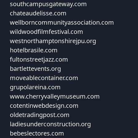
southcampusgateway.com
chateaudelisse.com
wellborncommunityassociation.com
wildwoodfilmfestival.com
westnorthamptonshirejpu.org
hotelbrasile.com
fultonstreetjazz.com
bartlettevents.org
moveablecontainer.com
grupolareina.com
www.cherryvalleymuseum.com
cotentinwebdesign.com
oldetradingpost.com
ladiesunderconstruction.org
bebeslectores.com