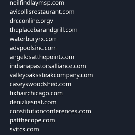
neilfindlaymsp.com
avicollisrestaurant.com
drcconline.org
v
theplacebarandgrill.com
waterburyrx.com
advpoolsinc.com
angelosatthepoint.com
indianapastorsalliance.com
valleyoakssteakcompany.com
caseyswoodshed.com
fixhairchicago.com
denizliesnaf.com
constitutionconferences.com
patthecope.com
svitcs.com