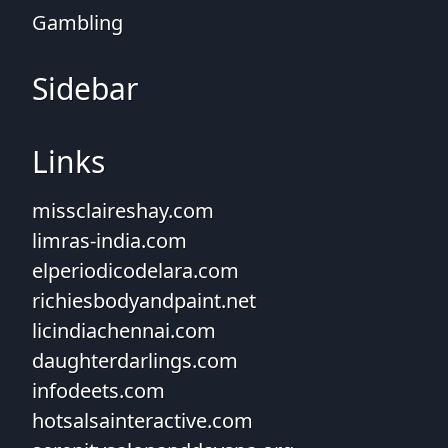
Gambling
Sidebar
Links
missclaireshay.com
limras-india.com
elperiodicodelara.com
richiesbodyandpaint.net
licindiachennai.com
daughterdarlings.com
infodeets.com
hotsalsainteractive.com