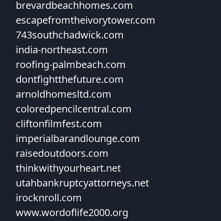
brevardbeachhomes.com
escapefromtheivorytower.com
743southchadwick.com
india-northeast.com
roofing-palmbeach.com
dontfightthefuture.com
arnoldhomesltd.com
coloredpencilcentral.com
cliftonfilmfest.com
imperialbarandlounge.com
raisedoutdoors.com
thinkwithyourheart.net
utahbankruptcyattorneys.net
irocknroll.com
www.wordoflife2000.org