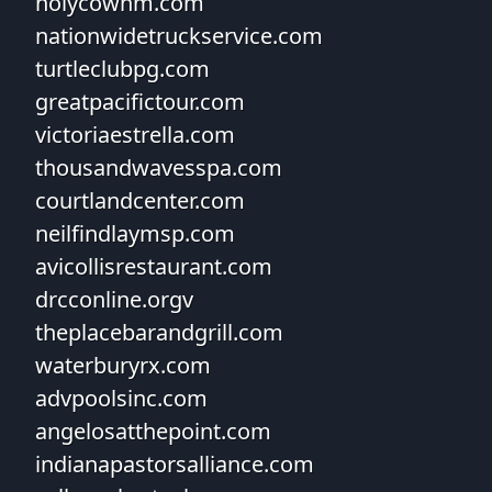
holycownm.com
nationwidetruckservice.com
turtleclubpg.com
greatpacifictour.com
victoriaestrella.com
thousandwavesspa.com
courtlandcenter.com
neilfindlaymsp.com
avicollisrestaurant.com
drcconline.org
v
theplacebarandgrill.com
waterburyrx.com
advpoolsinc.com
angelosatthepoint.com
indianapastorsalliance.com