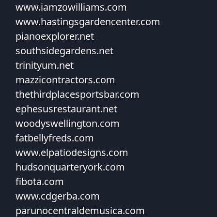
www.iamzowilliams.com
www.hastingsgardencenter.com
pianoexplorer.net
southsidegardens.net
trinityum.net
mazzicontractors.com
thethirdplacesportsbar.com
ephesusrestaurant.net
woodyswellington.com
fatbellyfreds.com
www.elpatiodesigns.com
hudsonquarteryork.com
fibota.com
www.cdgerba.com
parunocentraldemusica.com