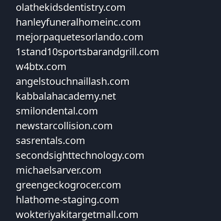
olathekidsdentistry.com
hanleyfuneralhomeinc.com
mejorpaquetesorlando.com
1stand10sportsbarandgrill.com
w4btx.com
angelstouchnaillash.com
kabbalahacademy.net
smilondental.com
newstarcollision.com
sasrentals.com
secondsighttechnology.com
michaelsarver.com
greengeckogrocer.com
hlathome-staging.com
wokteriyakitargetmall.com