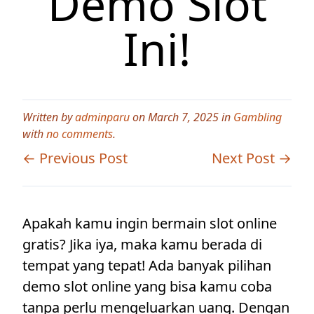
Demo Slot
Ini!
Written by
adminparu
on March 7, 2025 in
Gambling
with
no comments
.
← Previous Post
Next Post →
Apakah kamu ingin bermain slot online
gratis? Jika iya, maka kamu berada di
tempat yang tepat! Ada banyak pilihan
demo slot online yang bisa kamu coba
tanpa perlu mengeluarkan uang. Dengan