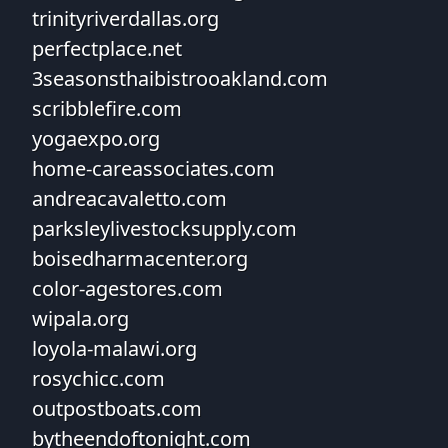
trinityriverdallas.org
perfectplace.net
3seasonsthaibistrooakland.com
scribblefire.com
yogaexpo.org
home-careassociates.com
andreacavaletto.com
parksleylivestocksupply.com
boisedharmacenter.org
color-agestores.com
wipala.org
loyola-malawi.org
rosychicc.com
outpostboats.com
bytheendoftonight.com