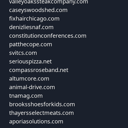
valleyoakssteakcompany.com
caseyswoodshed.com
fixhairchicago.com
denizliesnaf.com
constitutionconferences.com
patthecope.com
svitcs.com
seriouspizza.net
compassroseband.net
altumcore.com
animal-drive.com
tnamag.com
brooksshoesforkids.com
thayersselectmeats.com
aporiasolutions.com