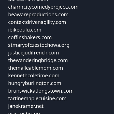
charmcitycomedyproject.com
beawareproductions.com
contextdrivenagility.com
ibikeoulu.com
coffinshakers.com
stmaryofczestochowa.org
justicejudifrench.com
thewanderingbridge.com
themalleablemom.com
kennethcoletime.com
hungryburlington.com
brunswickatlongstown.com
tartinemaplecuisine.com
janekramer.net
nizi-sushi.com