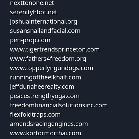
nexttonone.net
serenityhbot.net
joshuainternational.org
susansnailandfacial.com
pen-prop.com
www.tigertrendsprinceton.com
www.fathers4freedom.org
www.topperlyngundogs.com
runningoftheelkhalf.com
jeffdunaheerealty.com
peacestrengthyoga.com
freedomfinancialsolutionsinc.com
flexfoldtraps.com
amendsracingengines.com
www.kortormorthai.com