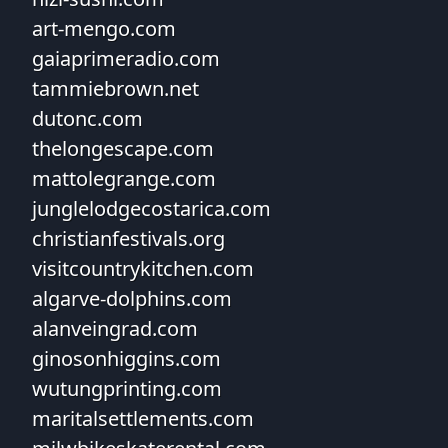
art-mengo.com
gaiaprimeradio.com
tammiebrown.net
dutonc.com
thelongescape.com
mattolegrange.com
junglelodgecostarica.com
christianfestivals.org
visitcountrykitchen.com
algarve-dolphins.com
alanveingrad.com
ginosonhiggins.com
wutungprinting.com
maritalsettlements.com