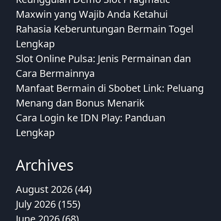
Maxwin yang Wajib Anda Ketahui
Rahasia Keberuntungan Bermain Togel
Lengkap
Slot Online Pulsa: Jenis Permainan dan
Cara Bermainnya
Manfaat Bermain di Sbobet Link: Peluang
Menang dan Bonus Menarik
Cara Login ke IDN Play: Panduan
Lengkap
Archives
August 2026
(44)
July 2026
(155)
June 2026
(68)