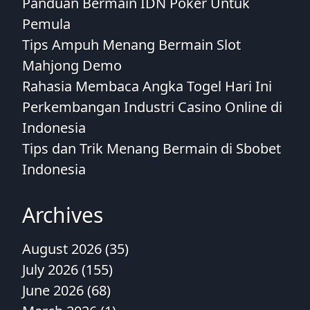
Panduan Bermain IDN Poker Untuk
Pemula
Tips Ampuh Menang Bermain Slot
Mahjong Demo
Rahasia Membaca Angka Togel Hari Ini
Perkembangan Industri Casino Online di
Indonesia
Tips dan Trik Menang Bermain di Sbobet
Indonesia
Archives
August 2026
(35)
July 2026
(155)
June 2026
(68)