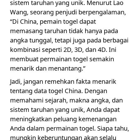
sistem taruhan yang unik. Menurut Lao
Wang, seorang penjudi berpengalaman,
“Di China, pemain togel dapat
memasang taruhan tidak hanya pada
angka tunggal, tetapi juga pada berbagai
kombinasi seperti 2D, 3D, dan 4D. Ini
membuat permainan togel semakin
menarik dan menantang.”
Jadi, jangan remehkan fakta menarik
tentang data togel China. Dengan
memahami sejarah, makna angka, dan
sistem taruhan yang unik, Anda dapat
meningkatkan peluang kemenangan
Anda dalam permainan togel. Siapa tahu,
mungkin keberuntungan akan selalu