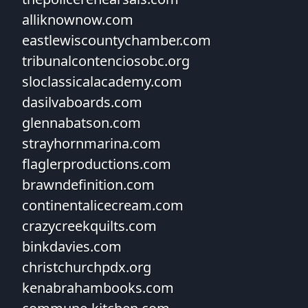
alliknownow.com
eastlewiscountychamber.com
tribunalcontenciosobc.org
sloclassicalacademy.com
dasilvaboards.com
glennabatson.com
strayhornmarina.com
flaglerproductions.com
brawndefinition.com
continentalicecream.com
crazycreekquilts.com
binkdavies.com
christchurchpdx.org
kenabrahambooks.com