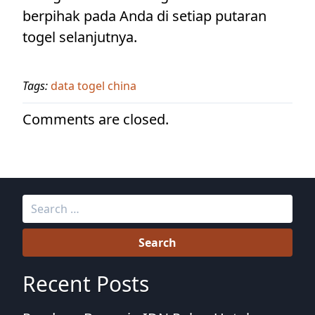
berpihak pada Anda di setiap putaran
togel selanjutnya.
Tags:
data togel china
Comments are closed.
Search
for:
Recent Posts