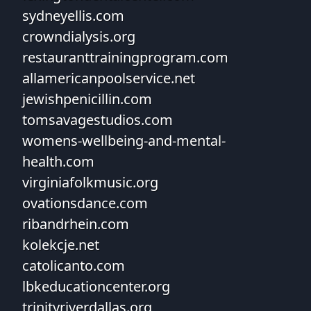
sydneyellis.com
crowndialysis.org
restauranttrainingprogram.com
allamericanpoolservice.net
jewishpenicillin.com
tomsavagestudios.com
womens-wellbeing-and-mental-
health.com
virginiafolkmusic.org
ovationsdance.com
ribandrhein.com
kolekcje.net
catolicanto.com
lbkeducationcenter.org
trinityriverdallas.org