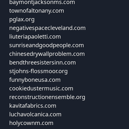
baymontjacksonms.com
townofaltonany.com
pglax.org
negativespacecleveland.com
liuteriapaoletti.com
sunriseandgoodpeople.com
chinesedrywallproblem.com
bendthreesistersinn.com
stjohns-flossmoor.org
funnyboneusa.com
cookiedustermusic.com
reconstructionensemble.org
kavitafabrics.com
luchavolcanica.com
holycownm.com