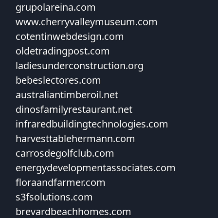
grupolareina.com
www.cherryvalleymuseum.com
cotentinwebdesign.com
oldetradingpost.com
ladiesunderconstruction.org
bebeslectores.com
australiantimberoil.net
dinosfamilyrestaurant.net
infraredbuildingtechnologies.com
harvesttablehermann.com
carrosdegolfclub.com
energydevelopmentassociates.com
floraandfarmer.com
s3fsolutions.com
brevardbeachhomes.com