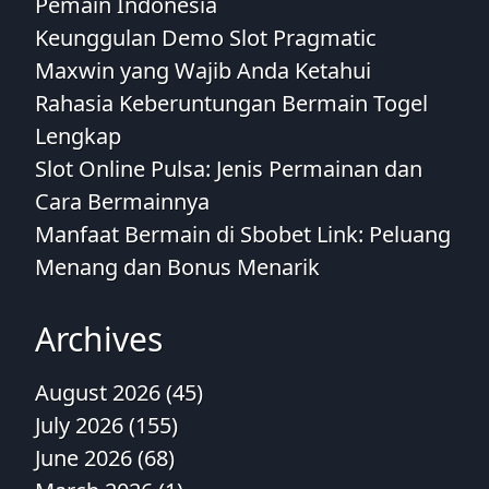
Pemain Indonesia
Keunggulan Demo Slot Pragmatic
Maxwin yang Wajib Anda Ketahui
Rahasia Keberuntungan Bermain Togel
Lengkap
Slot Online Pulsa: Jenis Permainan dan
Cara Bermainnya
Manfaat Bermain di Sbobet Link: Peluang
Menang dan Bonus Menarik
Archives
August 2026
(45)
July 2026
(155)
June 2026
(68)