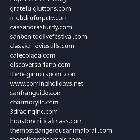
gratefulgluttons.com
mobdroforpctv.com
cassandrasturdy.com
sanbenitoolivefestival.com
classicmoviestills.com
cafecolada.com
discoversoriano.com
thebeginnerspoint.com
www.comingholidays.net
sanfranguide.com
charmoryllc.com
3dracinginc.com
houstoncriticalmass.com
themostdangerousanimalofall.com
thepolicerehearsals.com