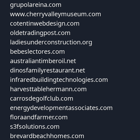
grupolareina.com
www.cherryvalleymuseum.com
cotentinwebdesign.com
oldetradingpost.com
ladiesunderconstruction.org
bebeslectores.com
australiantimberoil.net
dinosfamilyrestaurant.net
infraredbuildingtechnologies.com
harvesttablehermann.com
carrosdegolfclub.com
energydevelopmentassociates.com
floraandfarmer.com
s3fsolutions.com
brevardbeachhomes.com