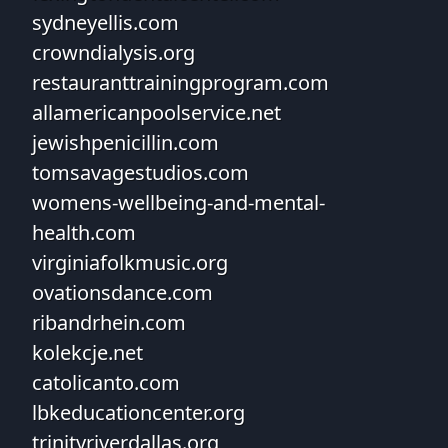
sydneyellis.com
crowndialysis.org
restauranttrainingprogram.com
allamericanpoolservice.net
jewishpenicillin.com
tomsavagestudios.com
womens-wellbeing-and-mental-
health.com
virginiafolkmusic.org
ovationsdance.com
ribandrhein.com
kolekcje.net
catolicanto.com
lbkeducationcenter.org
trinityriverdallas.org