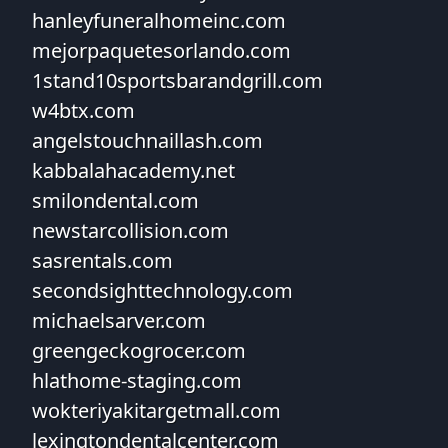
hanleyfuneralhomeinc.com
mejorpaquetesorlando.com
1stand10sportsbarandgrill.com
w4btx.com
angelstouchnaillash.com
kabbalahacademy.net
smilondental.com
newstarcollision.com
sasrentals.com
secondsighttechnology.com
michaelsarver.com
greengeckogrocer.com
hlathome-staging.com
wokteriyakitargetmall.com
lexingtondentalcenter.com