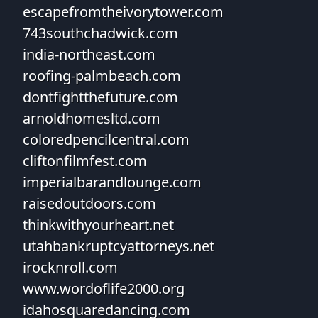
escapefromtheivorytower.com
743southchadwick.com
india-northeast.com
roofing-palmbeach.com
dontfightthefuture.com
arnoldhomesltd.com
coloredpencilcentral.com
cliftonfilmfest.com
imperialbarandlounge.com
raisedoutdoors.com
thinkwithyourheart.net
utahbankruptcyattorneys.net
irocknroll.com
www.wordoflife2000.org
idahosquaredancing.com