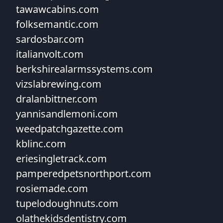
tawawcabins.com
folksemantic.com
sardosbar.com
italianvolt.com
berkshirealarmssystems.com
vizslabrewing.com
dralanbittner.com
yannisandlemoni.com
weedpatchgazette.com
kblinc.com
eriesingletrack.com
pamperedpetsnorthport.com
rosiemade.com
tupelodoughnuts.com
olathekidsdentistry.com