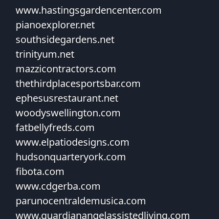
www.hastingsgardencenter.com
pianoexplorer.net
southsidegardens.net
trinityum.net
mazzicontractors.com
thethirdplacesportsbar.com
ephesusrestaurant.net
woodyswellington.com
fatbellyfreds.com
www.elpatiodesigns.com
hudsonquarteryork.com
fibota.com
www.cdgerba.com
parunocentraldemusica.com
www.guardianangelassistedliving.com