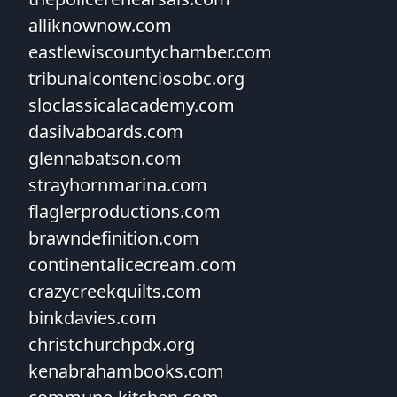
alliknownow.com
eastlewiscountychamber.com
tribunalcontenciosobc.org
sloclassicalacademy.com
dasilvaboards.com
glennabatson.com
strayhornmarina.com
flaglerproductions.com
brawndefinition.com
continentalicecream.com
crazycreekquilts.com
binkdavies.com
christchurchpdx.org
kenabrahambooks.com