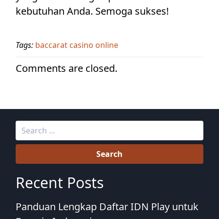
kebutuhan Anda. Semoga sukses!
Tags:
baccarat casino online
Comments are closed.
Search
for:
Recent Posts
Panduan Lengkap Daftar IDN Play untuk