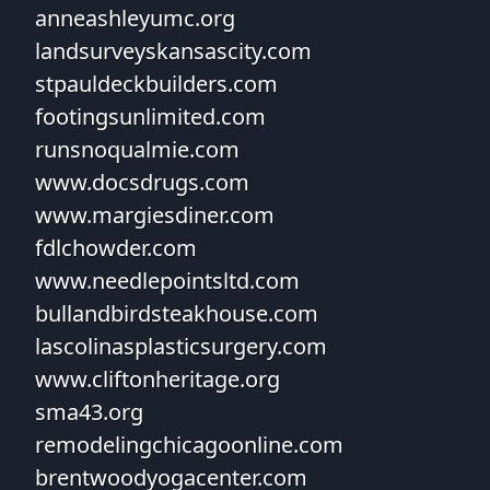
anneashleyumc.org
landsurveyskansascity.com
stpauldeckbuilders.com
footingsunlimited.com
runsnoqualmie.com
www.docsdrugs.com
www.margiesdiner.com
fdlchowder.com
www.needlepointsltd.com
bullandbirdsteakhouse.com
lascolinasplasticsurgery.com
www.cliftonheritage.org
sma43.org
remodelingchicagoonline.com
brentwoodyogacenter.com