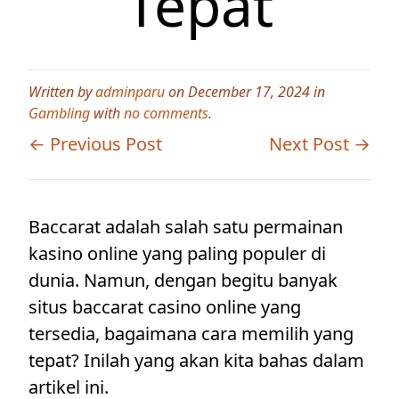
Tepat
Written by
adminparu
on December 17, 2024 in
Gambling
with
no comments
.
← Previous Post
Next Post →
Baccarat adalah salah satu permainan
kasino online yang paling populer di
dunia. Namun, dengan begitu banyak
situs baccarat casino online yang
tersedia, bagaimana cara memilih yang
tepat? Inilah yang akan kita bahas dalam
artikel ini.