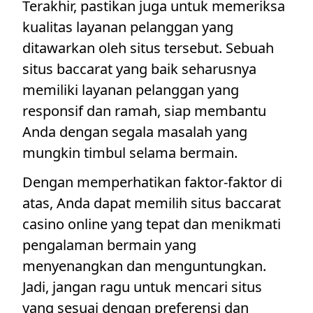
Terakhir, pastikan juga untuk memeriksa
kualitas layanan pelanggan yang
ditawarkan oleh situs tersebut. Sebuah
situs baccarat yang baik seharusnya
memiliki layanan pelanggan yang
responsif dan ramah, siap membantu
Anda dengan segala masalah yang
mungkin timbul selama bermain.
Dengan memperhatikan faktor-faktor di
atas, Anda dapat memilih situs baccarat
casino online yang tepat dan menikmati
pengalaman bermain yang
menyenangkan dan menguntungkan.
Jadi, jangan ragu untuk mencari situs
yang sesuai dengan preferensi dan