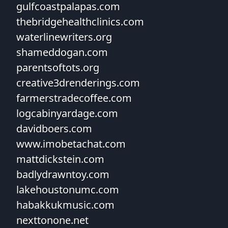
gulfcoastpalapas.com
thebridgehealthclinics.com
waterlinewriters.org
shameddogan.com
parentsoftots.org
creative3drenderings.com
farmerstradecoffee.com
logcabinyardage.com
davidboers.com
www.imobetachat.com
mattdickstein.com
badlydrawntoy.com
lakehoustonumc.com
habakkukmusic.com
nexttonone.net