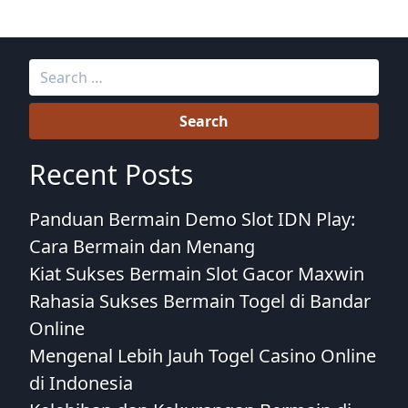
Search
for:
Recent Posts
Panduan Bermain Demo Slot IDN Play:
Cara Bermain dan Menang
Kiat Sukses Bermain Slot Gacor Maxwin
Rahasia Sukses Bermain Togel di Bandar
Online
Mengenal Lebih Jauh Togel Casino Online
di Indonesia