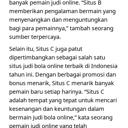
banyak pemain judi online. “Situs B
memberikan pengalaman bermain yang
menyenangkan dan menguntungkan
bagi para pemainnya,” tambah seorang
sumber terpercaya.
Selain itu, Situs C juga patut
dipertimbangkan sebagai salah satu
situs judi bola online terbaik di Indonesia
tahun ini. Dengan berbagai promosi dan
bonus menarik, Situs C menarik banyak
pemain baru setiap harinya. “Situs C
adalah tempat yang tepat untuk mencari
kesenangan dan keuntungan dalam
bermain judi bola online,” kata seorang
pemain judi online yang telah