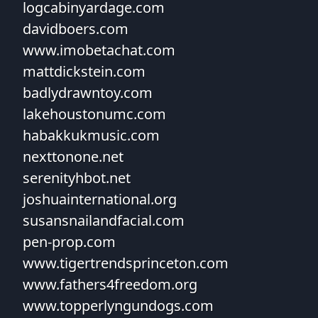
logcabinyardage.com
davidboers.com
www.imobetachat.com
mattdickstein.com
badlydrawntoy.com
lakehoustonumc.com
habakkukmusic.com
nexttonone.net
serenityhbot.net
joshuainternational.org
susansnailandfacial.com
pen-prop.com
www.tigertrendsprinceton.com
www.fathers4freedom.org
www.topperlyngundogs.com