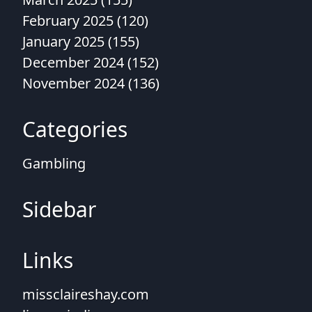
February 2025
(120)
January 2025
(155)
December 2024
(152)
November 2024
(136)
Categories
Gambling
Sidebar
Links
missclaireshay.com