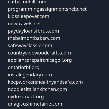
eatbaconhill.com
programmingassignmentshelp.net
kidssleepover.com
newtravels.net
paydayloansforus.com
thebelmontbakery.com
safewayclassic.com
countrysidewoodcrafts.com
appliancerepairchicagoil.org
ontariotbf.org
instalegendary.com
keepworkershealthyandsafe.com
noodlesitaliankitchen.com
nydreamact.org
unagisushimetairie.com