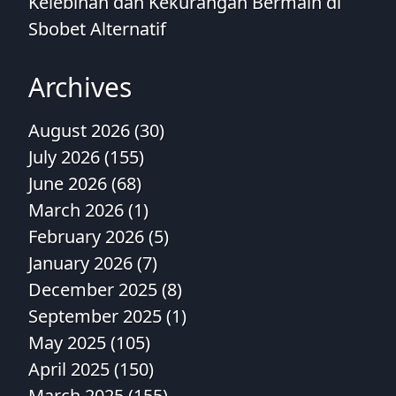
Kelebihan dan Kekurangan Bermain di
Sbobet Alternatif
Archives
August 2026
(30)
July 2026
(155)
June 2026
(68)
March 2026
(1)
February 2026
(5)
January 2026
(7)
December 2025
(8)
September 2025
(1)
May 2025
(105)
April 2025
(150)
March 2025
(155)