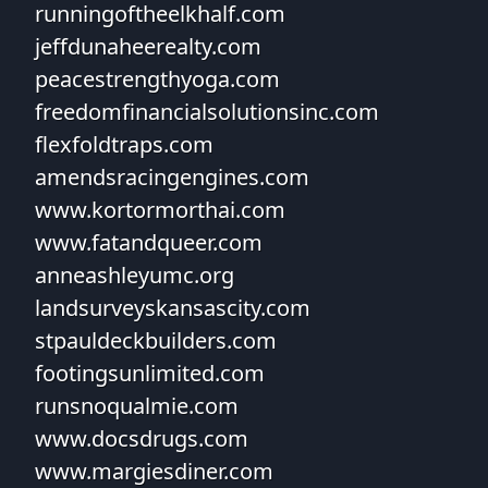
runningoftheelkhalf.com
jeffdunaheerealty.com
peacestrengthyoga.com
freedomfinancialsolutionsinc.com
flexfoldtraps.com
amendsracingengines.com
www.kortormorthai.com
www.fatandqueer.com
anneashleyumc.org
landsurveyskansascity.com
stpauldeckbuilders.com
footingsunlimited.com
runsnoqualmie.com
www.docsdrugs.com
www.margiesdiner.com