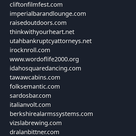
cliftonfilmfest.com
imperialbarandlounge.com
raisedoutdoors.com
thinkwithyourheart.net
utahbankruptcyattorneys.net
irocknroll.com
www.wordoflife2000.org
idahosquaredancing.com
tawawcabins.com
folksemantic.com
sardosbar.com
italianvolt.com
berkshirealarmssystems.com
vizslabrewing.com
dralanbittner.com