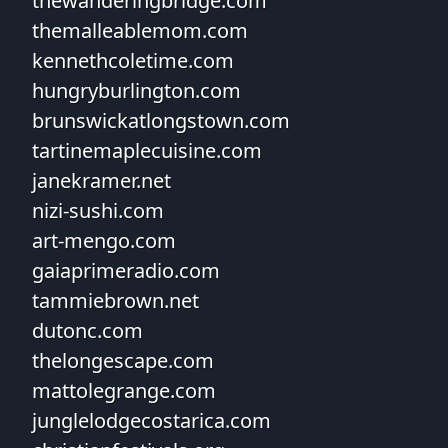
thewanderingbridge.com
themalleablemom.com
kennethcoletime.com
hungryburlington.com
brunswickatlongstown.com
tartinemaplecuisine.com
janekramer.net
nizi-sushi.com
art-mengo.com
gaiaprimeradio.com
tammiebrown.net
dutonc.com
thelongescape.com
mattolegrange.com
junglelodgecostarica.com