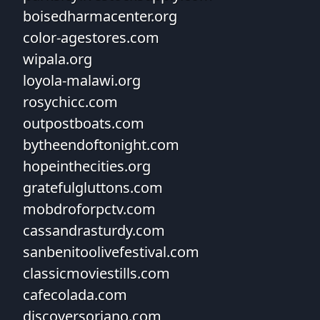
boisedharmacenter.org
color-agestores.com
wipala.org
loyola-malawi.org
rosychicc.com
outpostboats.com
bytheendoftonight.com
hopeinthecities.org
gratefulgluttons.com
mobdroforpctv.com
cassandrasturdy.com
sanbenitoolivefestival.com
classicmoviestills.com
cafecolada.com
discoversoriano.com