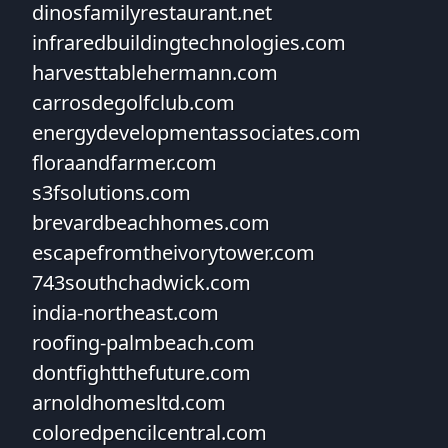
dinosfamilyrestaurant.net
infraredbuildingtechnologies.com
harvesttablehermann.com
carrosdegolfclub.com
energydevelopmentassociates.com
floraandfarmer.com
s3fsolutions.com
brevardbeachhomes.com
escapefromtheivorytower.com
743southchadwick.com
india-northeast.com
roofing-palmbeach.com
dontfightthefuture.com
arnoldhomesltd.com
coloredpencilcentral.com