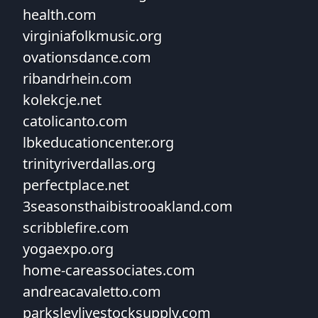
health.com
virginiafolkmusic.org
ovationsdance.com
ribandrhein.com
kolekcje.net
catolicanto.com
lbkeducationcenter.org
trinityriverdallas.org
perfectplace.net
3seasonsthaibistrooakland.com
scribblefire.com
yogaexpo.org
home-careassociates.com
andreacavaletto.com
parksleylivestocksupply.com