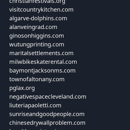
christianfestivals.org
visitcountrykitchen.com
algarve-dolphins.com
alanveingrad.com
ginosonhiggins.com
wutungprinting.com
maritalsettlements.com
milwbikeskaterental.com
baymontjacksonms.com
townofaltonany.com
pglax.org
negativespacecleveland.com
liuteriapaoletti.com
sunriseandgoodpeople.com
chinesedrywallproblem.com