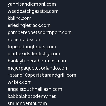
yannisandlemoni.com
weedpatchgazette.com
kblinc.com
eriesingletrack.com
pamperedpetsnorthport.com
rosiemade.com
tupelodoughnuts.com
olathekidsdentistry.com
hanleyfuneralhomeinc.com
mejorpaquetesorlando.com
1stand10sportsbarandgrill.com
w4btx.com
angelstouchnaillash.com
kabbalahacademy.net
smilondental.com