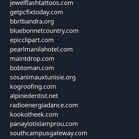
jewelflashtattoos.com
getpcfixtoday.com
bbrtbandra.org
bluebonnetcountry.com
epicclipart.com
pearlmanilahotel.com
maintdrop.com
bobtoman.com
sosanimauxtunisie.org
kogroofing.com
alpinedentist.net
radioenergiadance.com
kookotheek.com
panayiotislamprou.com
southcampusgateway.com